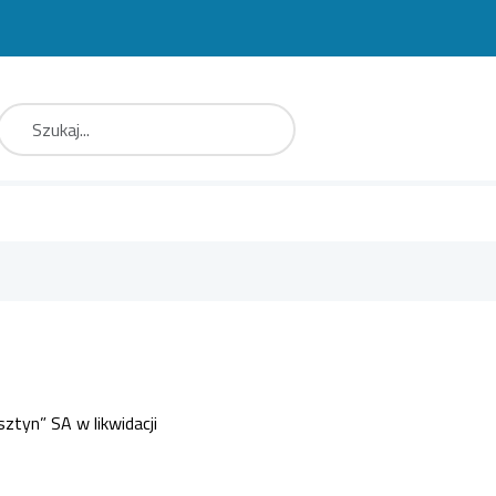
aj
Type 2 or more characters for results.
ztyn” SA w likwidacji