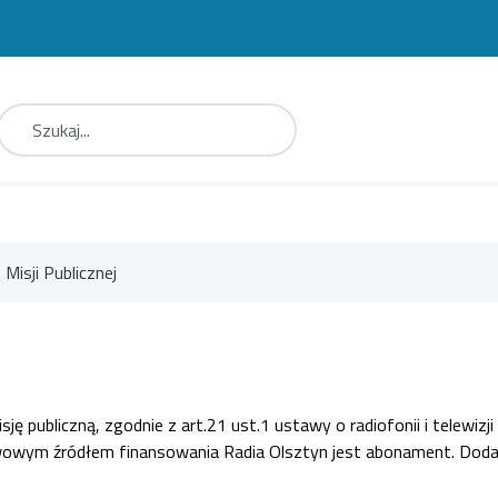
aj
Type 2 or more characters for results.
Misji Publicznej
isję publiczną, zgodnie z art.21 ust.1 ustawy o radiofonii i telewi
wowym źródłem finansowania Radia Olsztyn jest abonament. Dodatk