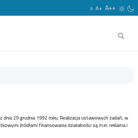
A++
A+
A
zji z dnia 29 grudnia 1992 roku. Realizacja ustawowych zadań, w
owymi źródłami finansowania działalności są m.in. reklama i