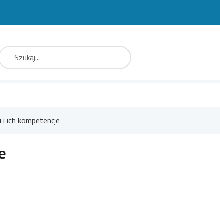
aj
Type 2 or more characters for results.
 i ich kompetencje
e