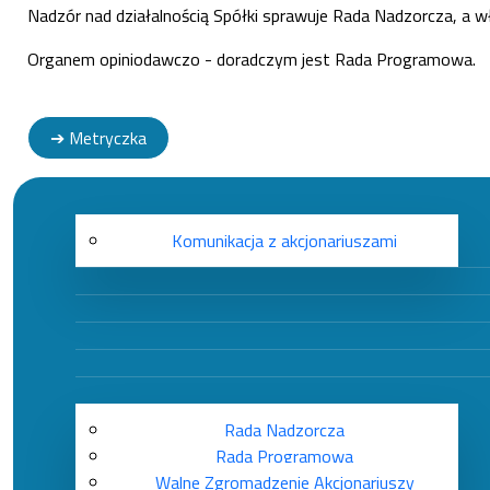
Nadzór nad działalnością Spółki sprawuje Rada Nadzorcza, a 
Organem opiniodawczo - doradczym jest Rada Programowa.
➔ Metryczka
Komunikacja z akcjonariuszami
Rada Nadzorcza
Rada Programowa
Walne Zgromadzenie Akcjonariuszy