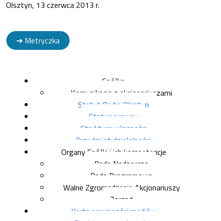
Olsztyn, 13 czerwca 2013 r.
➔ Metryczka
Spółka
Komunikacja z akcjonariuszami
Statut Radia Olsztyn
Status prawny
Struktura własności
Przedmiot działalności
Organy Spółki i ich kompetencje
Rada Nadzorcza
Rada Programowa
Walne Zgromadzenie Akcjonariuszy
Zarząd
Karta powinności mediów