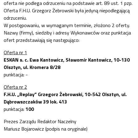
oferta nie podlega odrzuceniu na podstawie art. 89 ust. 1 pzp.
Oferta F.H.U. Grzegorz Żebrowski była jedyną niepodlegającą
odrzuceniu.
W postępowaniu, w wymaganym terminie, złożono 2 oferty.
Nazwy (firmy), siedziby i adresy Wykonawców oraz punktacja
ofert przedstawiają się następująco:
Oferta nr 1
ESKAN s. c. Ewa Kantowicz, Sławomir Kantowicz, 10-130
Olsztyn, ul. Kromera 8/28
punktacja: -
Oferta nr 2
F.H.U. „Replay” Grzegorz Żebrowski, 10-542 Olsztyn, ul.
Dąbrowszczaków 39 lok. 413
punktacja:
100
Prezes Zarządu Redaktor Naczelny
Mariusz Bojarowicz (podpis na oryginale)