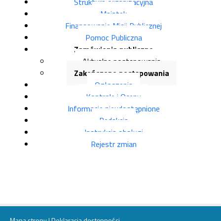
Struktura organizacyjna
Majątek
Finansowanie Misji Publicznej
Pomoc Publiczna
Zamówienia publiczne
Aktualne postępowania
Zakończone postępowania
Ogłoszenia
Kontrole i Oceny
Informacje nieudostępnione
Redakcja
Instrukcja obsługi
Rejestr zmian
Mapa strony
|
Deklaracja dostępności